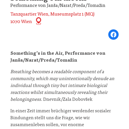
Performance von Janša/Narat/Preda/Tomažin
Tanzquartier Wien, Museumsplatz 1 (MQ)
1070 Wien
Share on Fa
Something’s in the Air, Performance von
Janša/Narat/Preda/Tomažin
Breathing becomes a readable component of a
community, which may unintentionally denude an
individual through tiny but intimate biological
reactions whilst simultaneously revealing their
belongingness.
Dnevnik/Zala Dobovšek
In einer Zeit immer brüchiger werdender sozialer
Bindungen stellt uns die Frage, wie wir
zusammenleben sollen, vor enorme