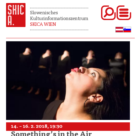
Slowenisches
Kulturinformationszentrum
SKICA WIEN
14. – 16. 2. 2018, 19:30
Something’s in the Air