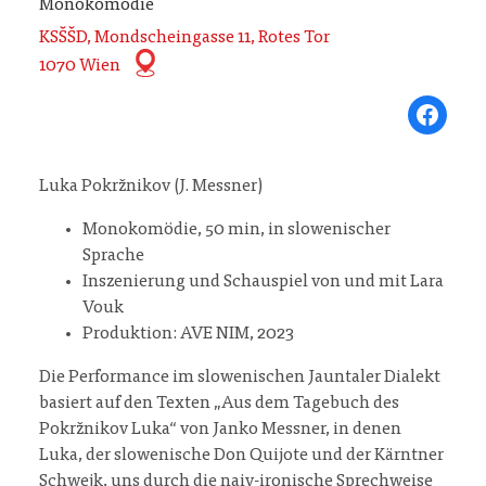
Monokomödie
KSŠŠD, Mondscheingasse 11, Rotes Tor
1070 Wien
Share on Fa
Luka Pokržnikov (J. Messner)
Monokomödie, 50 min, in slowenischer
Sprache
Inszenierung und Schauspiel von und mit Lara
Vouk
Produktion: AVE NIM, 2023
Die Performance im slowenischen Jauntaler Dialekt
basiert auf den Texten „Aus dem Tagebuch des
Pokržnikov Luka“ von Janko Messner, in denen
Luka, der slowenische Don Quijote und der Kärntner
Schwejk, uns durch die naiv-ironische Sprechweise