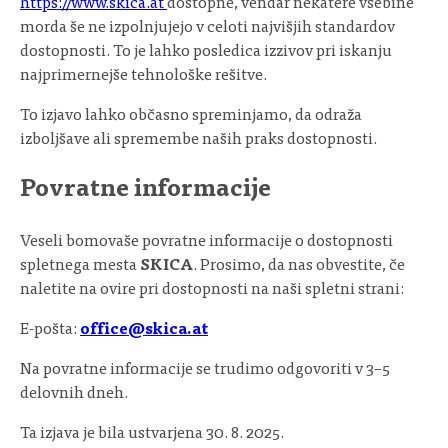
https://www.skica.at
dostopne, vendar nekatere vsebine
morda še ne izpolnjujejo v celoti najvišjih standardov
dostopnosti. To je lahko posledica izzivov pri iskanju
najprimernejše tehnološke rešitve.
To izjavo lahko občasno spreminjamo, da odraža
izboljšave ali spremembe naših praks dostopnosti.
Povratne informacije
Veseli bomovaše povratne informacije o dostopnosti
spletnega mesta
SKICA
. Prosimo, da nas obvestite, če
naletite na ovire pri dostopnosti na naši spletni strani:
E-pošta:
office@skica.at
Na povratne informacije se trudimo odgovoriti v 3–5
delovnih dneh.
Ta izjava je bila ustvarjena 30. 8. 2025.