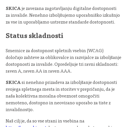
SKICA
je zavezana zagotavljanju digitalne dostopnosti
za invalide. Nenehno izboljšujemo uporabniško izkušnjo
za vse in uporabljamo ustrezne standarde dostopnosti.
Status skladnosti
Smernice za dostopnost spletnih vsebin (WCAG)
določajo zahteve za oblikovalce in razvijalce za izboljšanje
dostopnosti za invalide. Opredeljuje tri ravni skladnosti:
raven A, raven AA in raven AAA.
SKICA
si nenehno prizadeva za izboljšanje dostopnosti
svojega spletnega mesta in storitev v prepričanju, da je
naša kolektivna moralna obveznost omogočiti
nemoteno, dostopno in neovirano uporabo za tiste z
invalidnostjo.
Naš cilj je, da so vse strani in vsebina na