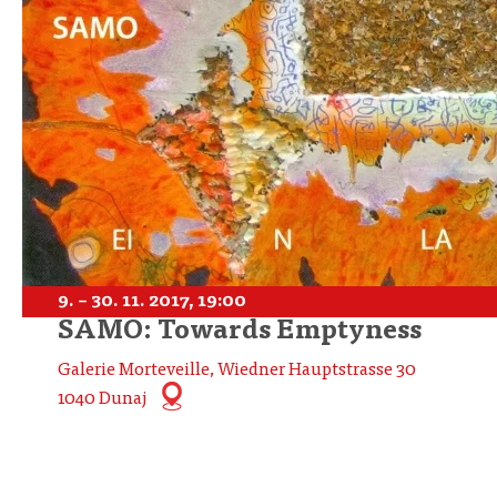
9. – 30. 11. 2017, 19:00
SAMO: Towards Emptyness
Galerie Morteveille, Wiedner Hauptstrasse 30
1040 Dunaj