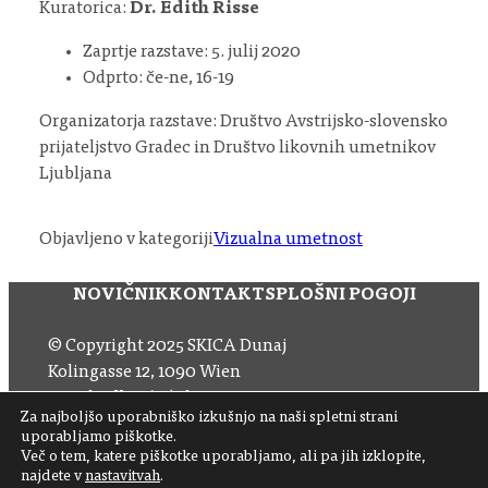
Kuratorica:
Dr. Edith Risse
Zaprtje razstave: 5. julij 2020
Odprto: če-ne, 16-19
Organizatorja razstave: Društvo Avstrijsko-slovensko
prijateljstvo Gradec in Društvo likovnih umetnikov
Ljubljana
Objavljeno v kategoriji
Vizualna umetnost
NOVIČNIK
KONTAKT
SPLOŠNI POGOJI
© Copyright 2025 SKICA Dunaj
Kolingasse 12, 1090 Wien
Email: office (at) skica.at
Za najboljšo uporabniško izkušnjo na naši spletni strani
Tel
+43 1 319 11 60 33
uporabljamo piškotke.
Več o tem, katere piškotke uporabljamo, ali pa jih izklopite,
najdete v
nastavitvah
.
Sledite nam