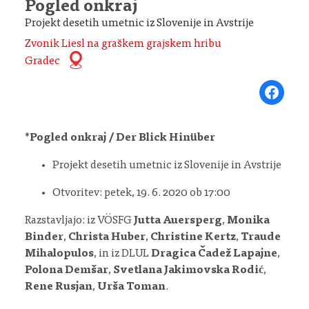
Pogled onkraj
Projekt desetih umetnic iz Slovenije in Avstrije
Zvonik Liesl na graškem grajskem hribu
Gradec
Share on Fa
*
Pogled onkraj / Der Blick Hinüber
Projekt desetih umetnic iz Slovenije in Avstrije
Otvoritev: petek, 19. 6. 2020 ob 17:00
Razstavljajo: iz VÖSFG
Jutta Auersperg
,
Monika
Binder
,
Christa Huber
,
Christine Kertz
,
Traude
Mihalopulos
, in iz DLUL
Dragica Čadež Lapajne
,
Polona Demšar
,
Svetlana Jakimovska Rodić
,
Rene Rusjan
,
Urša Toman
.