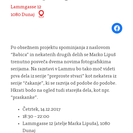
Lammgasse 12
1080 Dunaj
Share on Fa
Po obsežnem projektu spominjanja z naslovom
“Babica” in nekaterih drugih delih se Marko Lipuš
trenutno posveča dvema novima fotografskima
serijama. Na razstavi v Lammu bo tako moč videti
prva dela iz serije “preproste stvari” kot nekatera iz
serije “čakanje”, ki se razvija od podobe do podobe.
Hkrati bodo na ogled tudi starejša dela, kot npr.
“praskanke”.
Četrtek, 14.12.2017
18:30 – 22:00
Lammgasse 12 (atelje Marka Lipuša), 1080
Dunaj