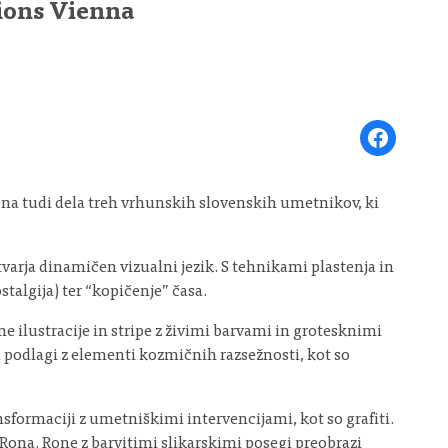
tions Vienna
Share on Face
ena tudi dela treh vrhunskih slovenskih umetnikov, ki
tvarja dinamičen vizualni jezik. S tehnikami plastenja in
stalgija) ter “kopičenje” časa.
 ilustracije in stripe z živimi barvami in grotesknimi
i podlagi z elementi kozmičnih razsežnosti, kot so
formaciji z umetniškimi intervencijami, kot so grafiti.
a Rona. Rone z barvitimi slikarskimi posegi preobrazi