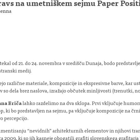
Štravs na umetniškem sejmu Paper Posi
Vienna
kal od 21. do 24. novembra v središču Dunaja, bodo predstavlj
stranski medij.
jo različne materiale, kompozicije in ekspresivne barve, kar us
 so dela brez naslova, izražajo občutek minljivosti (trenutki, no
ana Eriča
lahko razdelimo na dva sklopa. Prvi vključuje humorne
p, ki bo predstavljen na sejmu, pa vključuje kompozicije na črn
vo percepcijo.
umentiranju “nevidnih” arhitekturnih elementov in njihovi trans
a 2009, ki so jih kasneje obogatili grafiti slovenskega grafitarj