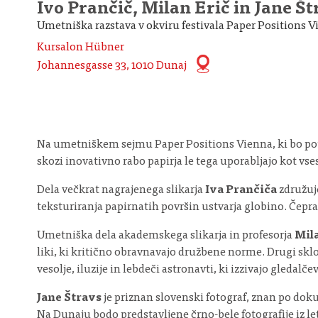
Ivo Prančič, Milan Erič in Jane 
Umetniška razstava v okviru festivala Paper Positions 
Kursalon Hübner
Johannesgasse 33, 1010 Dunaj
Na umetniškem sejmu Paper Positions Vienna, ki bo pote
skozi inovativno rabo papirja le tega uporabljajo kot vse
Dela večkrat nagrajenega slikarja
Iva Prančiča
združuje
teksturiranja papirnatih površin ustvarja globino. Čeprav
Umetniška dela akademskega slikarja in profesorja
Mil
liki, ki kritično obravnavajo družbene norme. Drugi sklo
vesolje, iluzije in lebdeči astronavti, ki izzivajo gledalče
Jane Štravs
je priznan slovenski fotograf, znan po dok
Na Dunaju bodo predstavljene črno-bele fotografije iz let