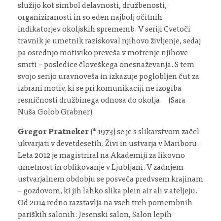
služijo kot simbol delavnosti, družbenosti,
organiziranosti in so eden najbolj očitnih
indikatorjev okoljskih sprememb. V seriji Cvetoči
travnik je umetnik raziskoval njihovo življenje, sedaj
pa osrednjo motiviko preveša v motrenje njihove
smrti – posledice človeškega onesnaževanja. S tem
svojo serijo uravnoveša in izkazuje poglobljen čut za
izbrani motiv, ki se pri komunikaciji ne izogiba
resničnosti družbinega odnosa do okolja. (Sara
Nuša Golob Grabner)
Gregor Pratneker
(* 1973) se je s slikarstvom začel
ukvarjati v devetdesetih. Živi in ustvarja v Mariboru.
Leta 2012 je magistriral na Akademiji za likovno
umetnost in oblikovanje v Ljubljani. V zadnjem
ustvarjalnem obdobju se posveča predvsem krajinam
– gozdovom, ki jih lahko slika plein air ali v ateljeju.
Od 2014 redno razstavlja na vseh treh pomembnih
pariških salonih: Jesenski salon, Salon lepih