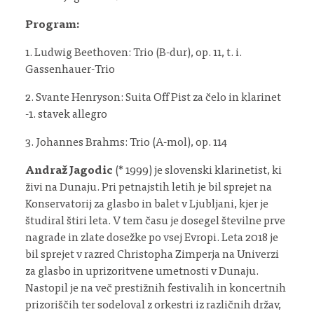
Program:
1. Ludwig Beethoven: Trio (B-dur), op. 11, t. i.
Gassenhauer-Trio
2. Svante Henryson: Suita Off Pist za čelo in klarinet
-1. stavek allegro
3. Johannes Brahms: Trio (A-mol), op. 114
Andraž Jagodic
(* 1999) je slovenski klarinetist, ki
živi na Dunaju. Pri petnajstih letih je bil sprejet na
Konservatorij za glasbo in balet v Ljubljani, kjer je
študiral štiri leta. V tem času je dosegel številne prve
nagrade in zlate dosežke po vsej Evropi. Leta 2018 je
bil sprejet v razred Christopha Zimperja na Univerzi
za glasbo in uprizoritvene umetnosti v Dunaju.
Nastopil je na več prestižnih festivalih in koncertnih
prizoriščih ter sodeloval z orkestri iz različnih držav,