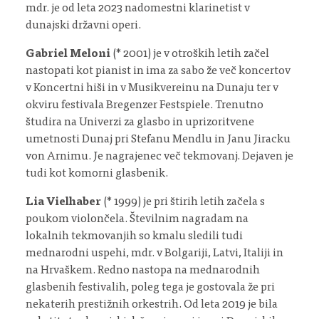
mdr. je od leta 2023 nadomestni klarinetist v
dunajski državni operi.
Gabriel Meloni
(* 2001) je v otroških letih začel
nastopati kot pianist in ima za sabo že več koncertov
v Koncertni hiši in v Musikvereinu na Dunaju ter v
okviru festivala Bregenzer Festspiele. Trenutno
študira na Univerzi za glasbo in uprizoritvene
umetnosti Dunaj pri Stefanu Mendlu in Janu Jiracku
von Arnimu. Je nagrajenec več tekmovanj. Dejaven je
tudi kot komorni glasbenik.
Lia Vielhaber
(* 1999) je pri štirih letih začela s
poukom violončela. Številnim nagradam na
lokalnih tekmovanjih so kmalu sledili tudi
mednarodni uspehi, mdr. v Bolgariji, Latvi, Italiji in
na Hrvaškem. Redno nastopa na mednarodnih
glasbenih festivalih, poleg tega je gostovala že pri
nekaterih prestižnih orkestrih. Od leta 2019 je bila