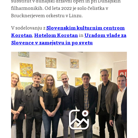
substitut v dunajski državni operi in pri Dunajskih
filharmonikih. Od leta 2022 je solo čelistka v
Brucknerjevem orkestru v Linzu.
V sodelovanju z
Slovenskim kulturnim centrom
Korotan
,
Hotelom Korotan
in
Uradom vlade za
Slovence v zamejstvu in po svetu