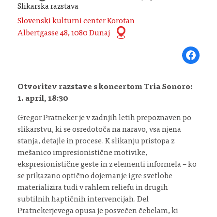
Slikarska razstava
Slovenski kulturni center Korotan
Albertgasse 48, 1080 Dunaj
Share on Fa
Otvoritev razstave s koncertom Tria Sonoro:
1. april, 18:30
Gregor Pratneker je v zadnjih letih prepoznaven po
slikarstvu, ki se osredotoča na naravo, vsa njena
stanja, detajle in procese. K slikanju pristopa z
mešanico impresionistične motivike,
ekspresionistične geste in z elementi informela – ko
se prikazano optično dojemanje igre svetlobe
materializira tudi v rahlem reliefu in drugih
subtilnih haptičnih intervencijah. Del
Pratnekerjevega opusa je posvečen čebelam, ki