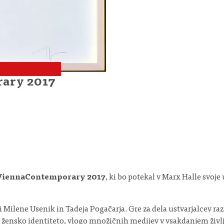
rary 2017
ViennaContemporary 2017
, ki bo potekal v Marx Halle svoj
eli Milene Usenik in Tadeja Pogačarja. Gre za dela ustvarjalcev ra
 žensko identiteto, vlogo množičnih medijev v vsakdanjem življe