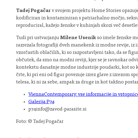
Tadej Pogačar
v svojem projektu Home Stories opazuje 
kodificiran in kontaminiran s patriarhalno močjo, seksua
reproduciral, kažejo ženske v kuhinjah skozi več desetle
Tudi pri ustvarjanju
Milene Usenik
so imele ženske modn
razrezala fotografiji dveh manekenk iz modne revije, iz i
vzorčastih oblačilih, ki so razpostavljeni tako, da se f
občutek, da smo na modni reviji, kjer se je ravnokar o
kontekstu današnje modne industrije poudarki, kot so ka
črte, ki pri eni od figur povezuje izrez glave z izrezom s
telesa, ki ni za sebe, ampak za druge in kot takšno post
ViennaContemporary: vse informacije in vstopnic
Galerija P74
p74info@zavod-parasite.si
Foto: © Tadej Pogačar