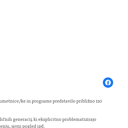
Share on Face
e umetnice/ke in programe predstavilo približno 110
zličnih generacij, ki eksplicitno problematizirajo
nju, javni pogled ipd.