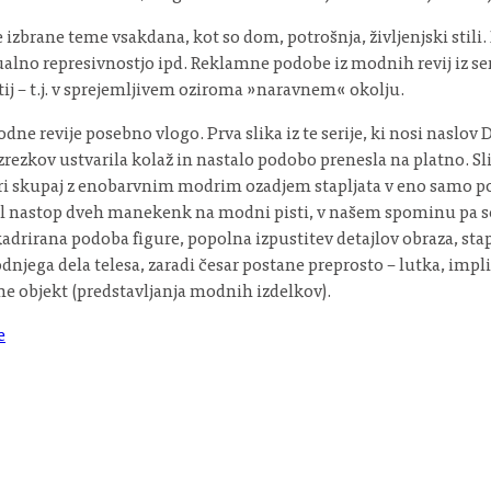
izbrane teme vsakdana, kot so dom, potrošnja, življenjski stil
lno represivnostjo ipd. Reklamne podobe iz modnih revij iz serij
tij – t.j. v sprejemljivem oziroma »naravnem« okolju.
e revije posebno vlogo. Prva slika iz te serije, ki nosi naslov Del
zrezkov ustvarila kolaž in nastalo podobo prenesla na platno. Sli
iguri skupaj z enobarvnim modrim ozadjem stapljata v eno samo pod
dvil nastop dveh manekenk na modni pisti, v našem spominu pa s
drirana podoba figure, popolna izpustitev detajlov obraza, stap
podnjega dela telesa, zaradi česar postane preprosto – lutka, impl
ane objekt (predstavljanja modnih izdelkov).
e