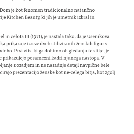
i. Dom je kot fenomen tradicionalno natančno
e Kitchen Beauty, ki jih je umetnik izbral in
 in celota III (1971), je nastala tako, da je Usenikova
ka prikazuje izreze dveh stiliziranih ženskih figur v
obo. Prvi vtis, ki ga dobimo ob gledanju te slike, je
e prikazujejo posamezni kadri njunega nastopa. V
ljanje z ozadjem in ne nazadnje detajl navpične bele
icirajo prezentacijo ženske kot ne-celega bitja, kot zgolj