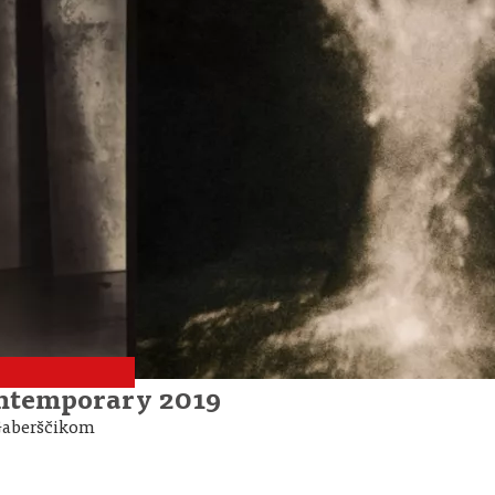
ontemporary 2019
Gaberščikom