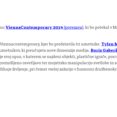
jmu
ViennaContemporary 2019
(povezava)
, ki bo potekal v
a Viennacontemporary, kjer bo predstavila tri umetnike.
Tylen 
 umetnikov, ki preučujeta nove dimenzije medija.
Boris Gaber
svoj opus, v katerem se najdeni objekti, plastične igrače, porc
premišljeno osvetljavo ter mojstrsko manipulacijo svetlobe in 
je življenje, pri čemer vselej zažarijo v humorni družbenokritič