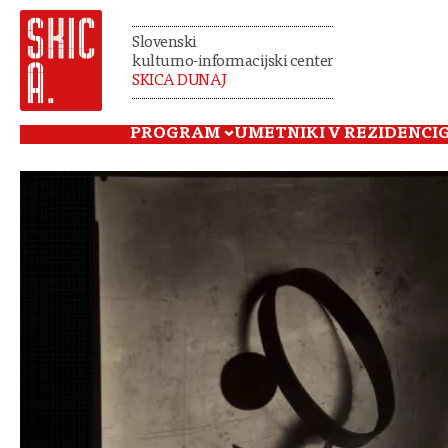
Slovenski
kulturno-informacijski center
SKICA DUNAJ
PROGRAM
UMETNIKI V REZIDENCI