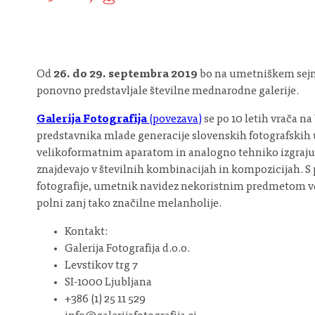
Od
26. do 29. septembra 2019
bo na umetniškem se
ponovno predstavljale številne mednarodne galerije.
Galerija Fotografija
(povezava)
se po 10 letih vrača n
predstavnika mlade generacije slovenskih fotografskih
velikoformatnim aparatom in analogno tehniko izgrajuje 
znajdevajo v številnih kombinacijah in kompozicijah. S 
fotografije, umetnik navidez nekoristnim predmetom vdihu
polni zanj tako značilne melanholije.
Kontakt:
Galerija Fotografija d.o.o.
Levstikov trg 7
SI-1000 Ljubljana
+386 (1) 25 11 529