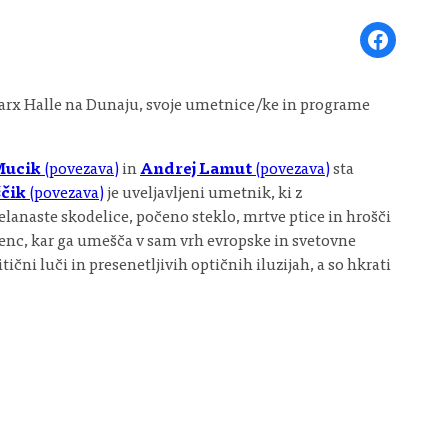
Share on Face
 Marx Halle na Dunaju, svoje umetnice/ke in programe
Mucik
(povezava)
in
Andrej Lamut
(povezava)
sta
ščik
(povezava)
je uveljavljeni umetnik, ki z
elanaste skodelice, počeno steklo, mrtve ptice in hrošči
senc, kar ga umešča v sam vrh evropske in svetovne
ni luči in presenetljivih optičnih iluzijah, a so hkrati