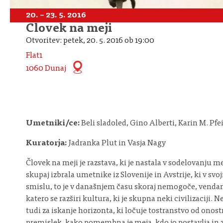
20. – 23. 5. 2016
Človek na meji
Otvoritev: petek, 20. 5. 2016 ob 19:00
Flat1
1060 Dunaj
Umetniki/ce:
Beli sladoled, Gino Alberti, Karin M. P
Kuratorja:
Jadranka Plut in Vasja Nagy
Človek na meji je razstava, ki je nastala v sodelovanju 
skupaj izbrala umetnike iz Slovenije in Avstrije, ki v s
smislu, to je v današnjem času skoraj nemogoče, vendar 
katero se razširi kultura, ki je skupna neki civilizaciji.
tudi za iskanje horizonta, ki ločuje tostranstvo od onost