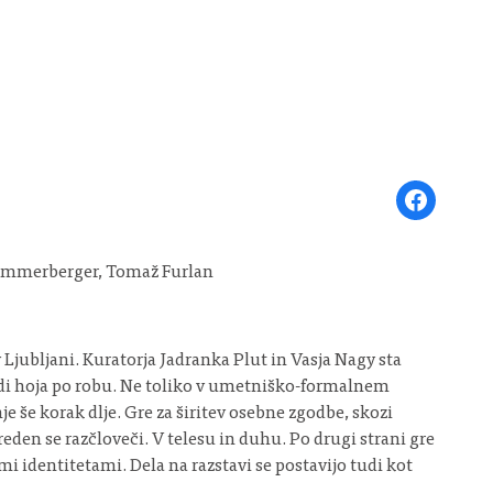
Share on Face
 Zimmerberger, Tomaž Furlan
 Ljubljani. Kuratorja Jadranka Plut in Vasja Nagy sta
 tudi hoja po robu. Ne toliko v umetniško-formalnem
 še korak dlje. Gre za širitev osebne zgodbe, skozi
preden se razčloveči. V telesu in duhu. Po drugi strani gre
mi identitetami. Dela na razstavi se postavijo tudi kot