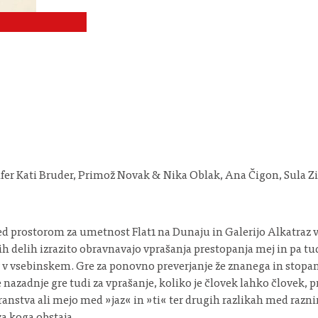
feifer Kati Bruder, Primož Novak & Nika Oblak, Ana Čigon, Sula
med prostorom za umetnost Flat1 na Dunaju in Galerijo Alkatraz v
vojih delih izrazito obravnavajo vprašanja prestopanja mej in pa
v vsebinskem. Gre za ponovno preverjanje že znanega in stopanje
 Ne nazadnje gre tudi za vprašanje, koliko je človek lahko človek, 
ranstva ali mejo med »jaz« in »ti« ter drugih razlikah med razni