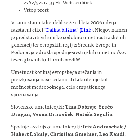
2762/52212-33 Hr. Weissenböck
Vstop prost
V samostanu Lilienfeld se že od leta 2006 odvija
razstavni cikel
“Daljna bližina” (Link)
. Njegov namen
je predstaviti vrhunsko sodobno umetnost različnih
generacij ter evropskih regij iz Srednje Evrope in
Podonavja v družbi spodnje-avstrijskih umetnic/kov
izven glavnih kulturnih središč.
Umetnost kot kraj evropskega srečanja in
preizkušanja naše sedanjosti tako deluje kot
možnost medsebojnega, celo empatičnega
spoznavanja.
Slovenske umetnice/ki:
Tina Dobrajc
,
Srečo
Dragan
,
Vesna Drnovšek
,
Nataša Segulin
Spodnje-avstrijske umetnice/ki:
Iris Andraschek /
Hubert Lobnig
,
Christian Gmeiner
,
Leo Kandl
,