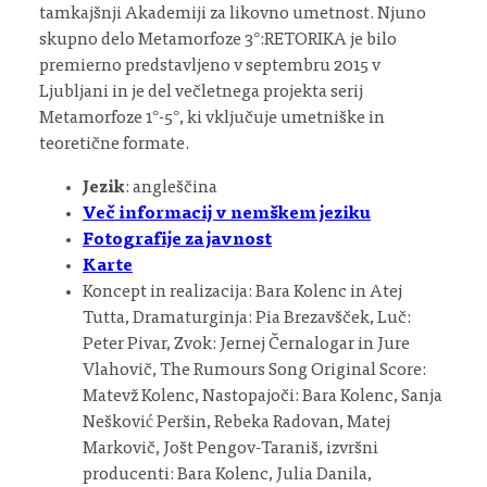
tamkajšnji Akademiji za likovno umetnost. Njuno
skupno delo Metamorfoze 3°:RETORIKA je bilo
premierno predstavljeno v septembru 2015 v
Ljubljani in je del večletnega projekta serij
Metamorfoze 1°-5°, ki vključuje umetniške in
teoretične formate.
Jezik
: angleščina
Več informacij v nemškem jeziku
Fotografije za javnost
Karte
Koncept in realizacija: Bara Kolenc in Atej
Tutta, Dramaturginja: Pia Brezavšček, Luč:
Peter Pivar, Zvok: Jernej Černalogar in Jure
Vlahovič, The Rumours Song Original Score:
Matevž Kolenc, Nastopajoči: Bara Kolenc, Sanja
Nešković Peršin, Rebeka Radovan, Matej
Markovič, Jošt Pengov-Taraniš, izvršni
producenti: Bara Kolenc, Julia Danila,