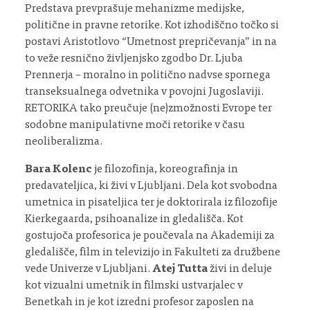
Predstava prevprašuje mehanizme medijske,
politične in pravne retorike. Kot izhodiščno točko si
postavi Aristotlovo “Umetnost prepričevanja” in na
to veže resnično življenjsko zgodbo Dr. Ljuba
Prennerja – moralno in politično nadvse spornega
transeksualnega odvetnika v povojni Jugoslaviji.
RETORIKA tako preučuje (ne)zmožnosti Evrope ter
sodobne manipulativne moči retorike v času
neoliberalizma.
Bara Kolenc
je filozofinja, koreografinja in
predavateljica, ki živi v Ljubljani. Dela kot svobodna
umetnica in pisateljica ter je doktorirala iz filozofije
Kierkegaarda, psihoanalize in gledališča. Kot
gostujoča profesorica je poučevala na Akademiji za
gledališče, film in televizijo in Fakulteti za družbene
vede Univerze v Ljubljani.
Atej Tutta
živi in ​​deluje
kot vizualni umetnik in filmski ustvarjalec v
Benetkah in je kot izredni profesor zaposlen na