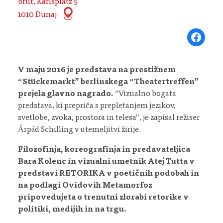
brut, Karlsplatz 5
1010 Dunaj
Share on Fa
V maju 2016 je predstava na prestižnem
“Stückemarkt” berlinskega “Theatertreffen”
prejela glavno nagrado.
“Vizualno bogata
predstava, ki prepriča s prepletanjem jezikov,
svetlobe, zvoka, prostora in telesa”, je zapisal režiser
Árpád Schilling v utemeljitvi žirije.
Filozofinja, koreografinja in predavateljica
Bara Kolenc in vizualni umetnik Atej Tutta v
predstavi RETORIKA v poetičnih podobah in
na podlagi Ovidovih Metamorfoz
pripovedujeta o trenutni zlorabi retorike v
politiki, medijih in na trgu.