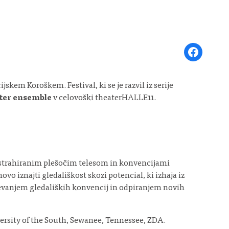
Share on Face
skem Koroškem. Festival, ki se je razvil iz serije
ter ensemble
v celovoški theaterHALLE11.
trahiranim plešočim telesom in konvencijami
vo iznajti gledališkost skozi potencial, ki izhaja iz
aševanjem gledaliških konvencij in odpiranjem novih
rsity of the South, Sewanee, Tennessee, ZDA.