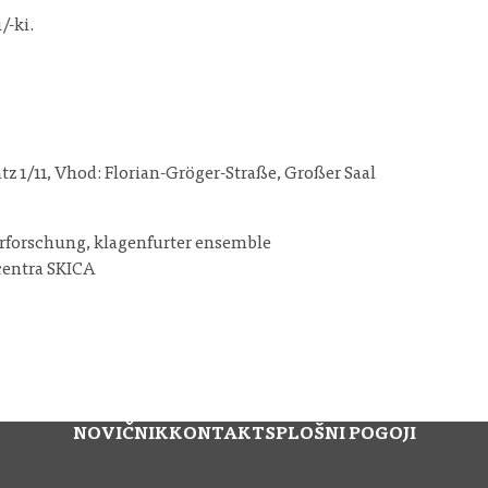
/-ki.
z 1/11, Vhod: Florian-Gröger-Straße, Großer Saal
turforschung, klagenfurter ensemble
centra SKICA
NOVIČNIK
KONTAKT
SPLOŠNI POGOJI