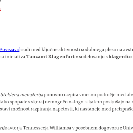
8
1
Povezava)
sodi med ključne aktivnosti sodobnega plesa na avstrij
na iniciativa
Tanzamt Klagenfurt
v sodelovanju s
klagenfur
: Steklena menažerija
ponovno razpira vmesno področje med abs
e tako spopade s skoraj nemogočo nalogo, s katero poskušajo na no
postavi možnost razpiranja napetosti, ki nastanejo med preizpr
ija
avtorja Tennesseeja Williamsa v posebnem dogovoru z Unive