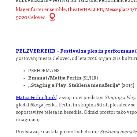
PELZVERKEHR – Festival für Tanz und Performance 201
klagenfurter ensemble, theaterHALLE11, Messeplatz 1/1
9020 Celovec
PELZVERKEHR – Festival za ples in performans
(
gostovanj mesta Celovec, od leta 2016 organizira kultur
PERFORMANS
Emanat/Matija Ferlin
(SI/HR)
„Staging a Play: Steklena menažerija“
(2015)
Matija Ferlin (Link)
v svoji novi predstavi
Staging a Play
gledališkega jezika. Ferlin in skupina štirih plesalcev s
sopostavitve telesa in besedila. Odrski prostor tako vz
imaginacij.
Predstava je nastala po motivih drame
Steklena menažer