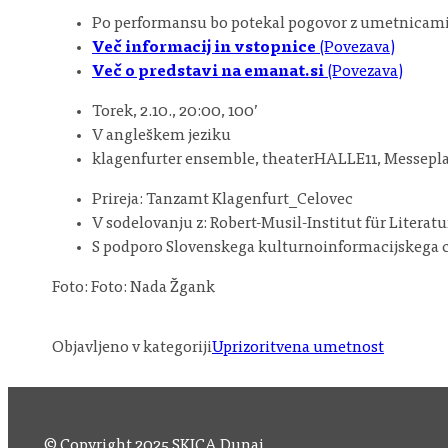
Po performansu bo potekal pogovor z umetnicami
Več informacij in vstopnice
(Povezava)
Več o predstavi na emanat.si
(Povezava)
Torek, 2.10., 20:00, 100’
V angleškem jeziku
klagenfurter ensemble, theaterHALLE11, Messeplat
Prireja: Tanzamt Klagenfurt_Celovec
V sodelovanju z: Robert-Musil-Institut für Litera
S podporo Slovenskega kulturnoinformacijskega 
Foto: Foto: Nada Žgank
Objavljeno v kategoriji
Uprizoritvena umetnost
© Copyright 2025 SKICA Dunaj