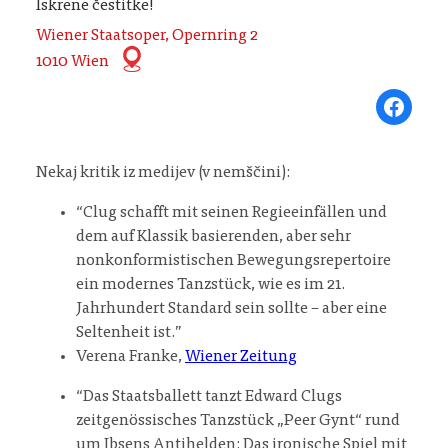
Iskrene čestitke!
Wiener Staatsoper, Opernring 2
1010 Wien
Share on Fa
Nekaj kritik iz medijev (v nemščini):
“Clug schafft mit seinen Regieeinfällen und
dem auf Klassik basierenden, aber sehr
nonkonformistischen Bewegungsrepertoire
ein modernes Tanzstück, wie es im 21.
Jahrhundert Standard sein sollte – aber eine
Seltenheit ist.”
Verena Franke,
Wiener Zeitung
“Das Staatsballett tanzt Edward Clugs
zeitgenössisches Tanzstück „Peer Gynt“ rund
um Ibsens Antihelden: Das ironische Spiel mit