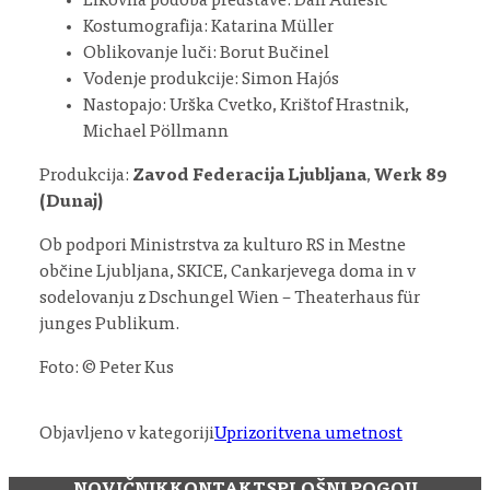
Likovna podoba predstave: Dan Adlešič
Kostumografija: Katarina Müller
Oblikovanje luči: Borut Bučinel
Vodenje produkcije: Simon Hajós
Nastopajo: Urška Cvetko, Krištof Hrastnik,
Michael Pöllmann
Produkcija:
Zavod Federacija Ljubljana
,
Werk 89
(Dunaj)
Ob podpori Ministrstva za kulturo RS in Mestne
občine Ljubljana, SKICE, Cankarjevega doma in v
sodelovanju z Dschungel Wien – Theaterhaus für
junges Publikum.
Foto: © Peter Kus
Objavljeno v kategoriji
Uprizoritvena umetnost