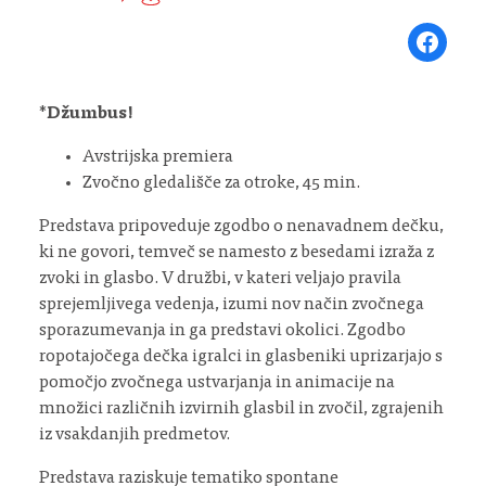
Share on Fa
*
Džumbus!
Avstrijska premiera
Zvočno gledališče za otroke, 45 min.
Predstava pripoveduje zgodbo o nenavadnem dečku,
ki ne govori, temveč se namesto z besedami izraža z
zvoki in glasbo. V družbi, v kateri veljajo pravila
sprejemljivega vedenja, izumi nov način zvočnega
sporazumevanja in ga predstavi okolici. Zgodbo
ropotajočega dečka igralci in glasbeniki uprizarjajo s
pomočjo zvočnega ustvarjanja in animacije na
množici različnih izvirnih glasbil in zvočil, zgrajenih
iz vsakdanjih predmetov.
Predstava raziskuje tematiko spontane