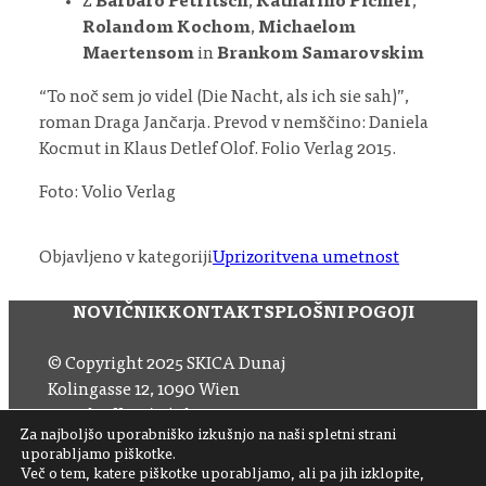
Z
Barbaro Petritsch
,
Katharino Pichler
,
Rolandom Kochom
,
Michaelom
Maertensom
in
Brankom Samarovskim
“To noč sem jo videl (Die Nacht, als ich sie sah)”,
roman Draga Jančarja. Prevod v nemščino: Daniela
Kocmut in Klaus Detlef Olof. Folio Verlag 2015.
Foto: Volio Verlag
Objavljeno v kategoriji
Uprizoritvena umetnost
NOVIČNIK
KONTAKT
SPLOŠNI POGOJI
© Copyright 2025 SKICA Dunaj
Kolingasse 12, 1090 Wien
Email: office (at) skica.at
Za najboljšo uporabniško izkušnjo na naši spletni strani
Tel
+43 1 319 11 60 33
uporabljamo piškotke.
Več o tem, katere piškotke uporabljamo, ali pa jih izklopite,