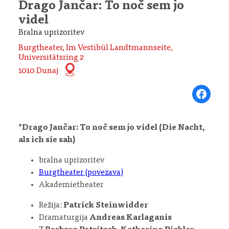
Drago Jančar: To noč sem jo
videl
Bralna uprizoritev
Burgtheater, Im Vestibül Landtmannseite,
Universitätsring 2
1010 Dunaj
Share on Fa
*
Drago Jančar: To noč sem jo videl (Die Nacht,
als ich sie sah)
bralna uprizoritev
Burgtheater (povezava)
Akademietheater
Režija:
Patrick Steinwidder
Dramaturgija
Andreas Karlaganis