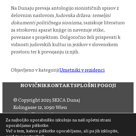
Na Dunaju prevaja antologijo sionističnih spisov z
delovnim naslovom
Judovska država: temeljni
dokumenti političnega sionizma
, raziskuje literaturo
za strokovni aparat knjige in navezuje stike,
povezane s projektom. Dolgoročno želi prispevati k
vidnosti judovskih kultur in jezikov v slovenskem
prostoru ter k prevajanju iz njih.
Objavljeno v kategoriji
Umetniki v rezidenci
NOVIČNIK
KONTAKT
SPLOŠNI POGOJI
© Copyright 2025 SKICA Dunaj
Kolingasse 12, 1090 Wien
Email: office (at) skica.at
Za najboljšo uporabniško izkušnjo na naši spletni strani
Tel
+43 1 319 11 60 33
uporabljamo piškotke.
Več o tem, katere piškotke uporabljamo, ali pa jih izklopite,