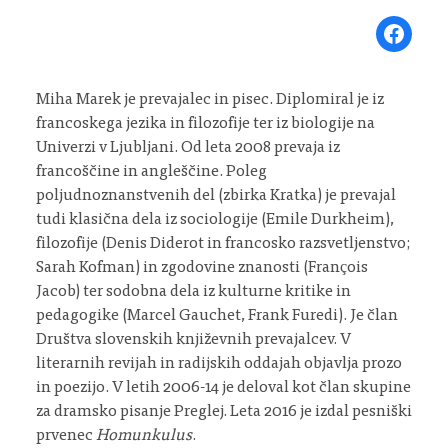
Share on Fa
Miha Marek je prevajalec in pisec. Diplomiral je iz
francoskega jezika in filozofije ter iz biologije na
Univerzi v Ljubljani. Od leta 2008 prevaja iz
francoščine in angleščine. Poleg
poljudnoznanstvenih del (zbirka Kratka) je prevajal
tudi klasična dela iz sociologije (Emile Durkheim),
filozofije (Denis Diderot in francosko razsvetljenstvo;
Sarah Kofman) in zgodovine znanosti (François
Jacob) ter sodobna dela iz kulturne kritike in
pedagogike (Marcel Gauchet, Frank Furedi). Je član
Društva slovenskih književnih prevajalcev. V
literarnih revijah in radijskih oddajah objavlja prozo
in poezijo. V letih 2006-14 je deloval kot član skupine
za dramsko pisanje Preglej. Leta 2016 je izdal pesniški
prvenec
Homunkulus
.