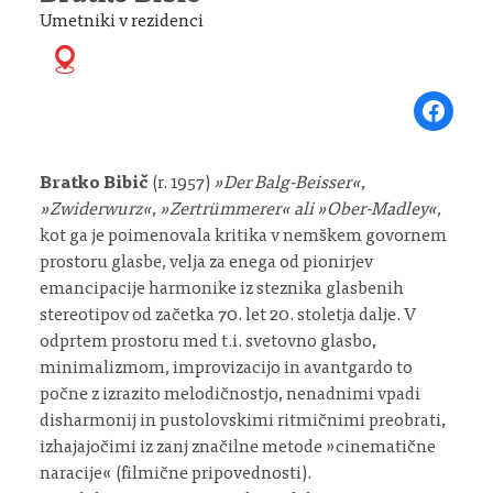
Umetniki v rezidenci
Share on Fa
Bratko Bibič
(r. 1957)
»Der Balg-Beisser«
,
»Zwiderwurz«
,
»Zertrümmerer« ali »Ober-Madley«
,
kot ga je poimenovala kritika v nemškem govornem
prostoru glasbe, velja za enega od pionirjev
emancipacije harmonike iz steznika glasbenih
stereotipov od začetka 70. let 20. stoletja dalje. V
odprtem prostoru med t.i. svetovno glasbo,
minimalizmom, improvizacijo in avantgardo to
počne z izrazito melodičnostjo, nenadnimi vpadi
disharmonij in pustolovskimi ritmičnimi preobrati,
izhajajočimi iz zanj značilne metode »cinematične
naracije« (filmične pripovednosti).