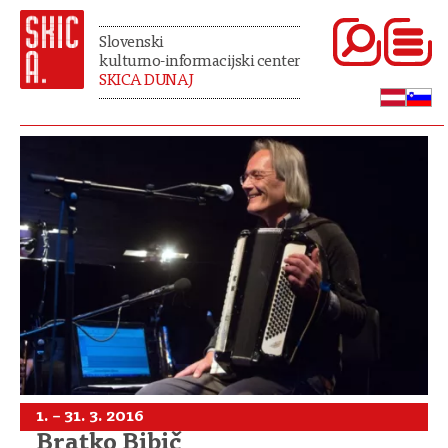
Slovenski
kulturno-informacijski center
SKICA DUNAJ
1. – 31. 3. 2016
Bratko Bibič