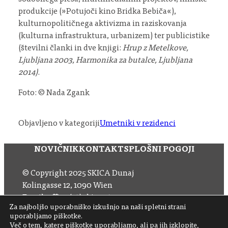
produkcije (»Potujoči kino Bridka Bebiča«),
kulturnopolitičnega aktivizma in raziskovanja
(kulturna infrastruktura, urbanizem) ter publicistike
(številni članki in dve knjigi:
Hrup z Metelkove,
Ljubljana 2003, Harmonika za butalce, Ljubljana
2014)
.
Foto: © Nada Zgank
Objavljeno v kategoriji
Umetniki v rezidenci
NOVIČNIK
KONTAKT
SPLOŠNI POGOJI
© Copyright 2025 SKICA Dunaj
Kolingasse 12, 1090 Wien
Email: office (at) skica.at
Za najboljšo uporabniško izkušnjo na naši spletni strani
Tel
+43 1 319 11 60 33
uporabljamo piškotke.
Več o tem, katere piškotke uporabljamo, ali pa jih izklopite,