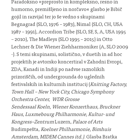
Paradoksno »preprosto in kompleksno, resno in
humorno, premišljeno in norčavo« glasbo je Bibič
gojil in razvijal ter jo še vedno s skupinami
Begnagrad (SLO, 1976 – 1983), Nimal (SLO, CH, USA
1987 – 1991), Accordion Tribe (SLO, SF, S, A, USA 1995
– 2010), The Madleys (SLO 1995 – 2015) in Otto
Lechner & Die Wiener Ziehharmoniker (A, SLO 2009
-). S temi skupinami, solistično, v duetih in ad hoc
projektih je avtorsko koncertiral v Zahodni Evropi,
ZDA, Kanadi in Indiji po nadvse raznolikih
prizoriščih, od undergrounda do uglednih
festivalskih in kulturnih institucij (
Knitting Factory,
Town Hall – New York City, Chicago Symphony
Orchestra Center, WDR Grosse
Sendessaal Koeln, Wiener Konzerthaus, Bruckner
Haus, Luxmebourg Philharmonie, Kultur- und
Kongress–Zentrum
Luzern,
Palace of Arts
Budimpešta,
Koelner Philharmonie, Bimhuis
Amsterdam, MIDEM Cannes itd.)
. Glasba Bratka