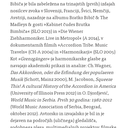
Bibiča je bila zabeležena na trinajstih (prvih) izdajah
nosilcev zvoka v Sloveniji, Franciji, Švici, Nemčiji,
Avstriji, nazadnje na albumu Bratko Bibič & The
Madleys & gosti »Kabinet čudes Brutka
Bimbiča« (SLO 2013) in »Die Wiener
Ziehharmoniker. Live in Metropol« (A 2014), v
dokumentarnih filmih »Accordion Tribe. Music
Travels« (CH-A 2004) in »Harmonikarji« (SLO 2005)
Kot
»Grenzgänger«
-ja harmonikarske glasbe ga
navajajo akademski prikazi in analize: Ch.Wagner,
Das Akkordeon, oder die Erfindung der populaeren
Musik
(Schott, Mainz 2000), M. Jacobson,
Squeeze
This! A cultural History of the Accordion in America
(University of Illinois Press 2012) in O. Djordjević,
World Music in Serbia. Prvih 30 godina: 1982-2012
(World Music Association of Serbia, Beograd,
oktober 2012). Avtorsko in izvajalsko je bil in je
dejaven na področjih (uličnega) gledališča,
sodobnega plesa, multimedialnih projektov, filmske