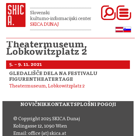
Slovenski
kulturno-informacijski center
SKICA DUNAJ
Theatermuseum,
Lobkowitzplatz 2
5. – 9. 11. 2021
GLEDALIŠČE DELA NA FESTIVALU
FIGURENTHEATERTAGE
Theatermuseum, Lobkowitzplatz 2
NOVIČNIK
KONTAKT
SPLOŠNI POGOJI
© Copyright 2025 SKICA Dunaj
Kolingasse 12, 1090 Wien
Email: office (at) skica.at