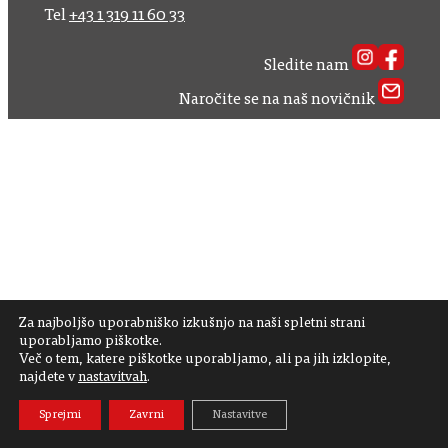
Tel
+43 1 319 11 60 33
Sledite nam
Naročite se na naš novičnik
Za najboljšo uporabniško izkušnjo na naši spletni strani
uporabljamo piškotke.
Več o tem, katere piškotke uporabljamo, ali pa jih izklopite,
najdete v
nastavitvah
.
Sprejmi
Zavrni
Nastavitve