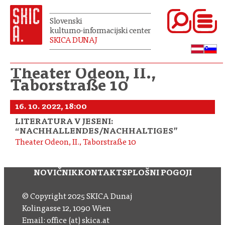
Slovenski
kulturno-informacijski center
SKICA DUNAJ
Theater Odeon, II.,
Taborstraße 10
16. 10. 2022, 18:00
LITERATURA V JESENI:
“NACHHALLENDES/NACHHALTIGES”
Theater Odeon, II., Taborstraße 10
NOVIČNIK
KONTAKT
SPLOŠNI POGOJI
© Copyright 2025 SKICA Dunaj
Kolingasse 12, 1090 Wien
Email: office (at) skica.at