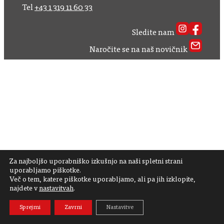
Tel
+43 1 319 11 60 33
Sledite nam
Naročite se na naš novičnik
Za najboljšo uporabniško izkušnjo na naši spletni strani
uporabljamo piškotke.
Več o tem, katere piškotke uporabljamo, ali pa jih izklopite,
najdete v
nastavitvah
.
Sprejmi
Zavrni
Nastavitve