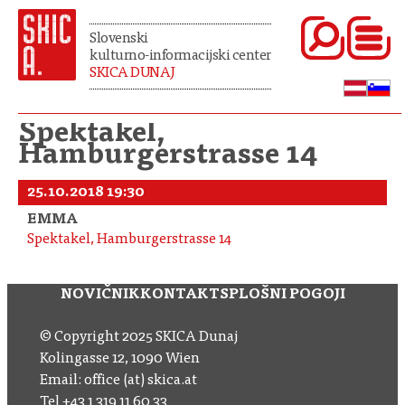
Slovenski
kulturno-informacijski center
SKICA DUNAJ
Spektakel,
Hamburgerstrasse 14
25.10.2018 19:30
EMMA
Spektakel, Hamburgerstrasse 14
NOVIČNIK
KONTAKT
SPLOŠNI POGOJI
© Copyright 2025 SKICA Dunaj
Kolingasse 12, 1090 Wien
Email: office (at) skica.at
Tel
+43 1 319 11 60 33