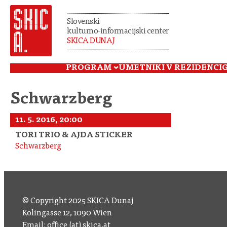
Slovenski
kulturno-informacijski center
SKICA DUNAJ
PROGRAM
UMETNIKI V REZIDENCI
Schwarzberg
11. 5. 2016, 20:00
TORI TRIO & AJDA STICKER
Schwarzberg
© Copyright 2025 SKICA Dunaj
Kolingasse 12, 1090 Wien
Email: office (at) skica.at