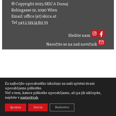
© Copyright 2025 SKICA Dunaj
Kolingasse 12, 1090 Wien
Email: office (at) skica.at
Tel
+43 1 319 11 60 33
Sledite nam
Naročite se na naš novičnik
Za najboljšo uporabniško izkušnjo na naši spletni strani
uporabljamo piškotke.
Več o tem, katere piškotke uporabljamo, ali pa jih izklopite,
najdete v
nastavitvah
.
Sprejmi
Zavrni
Nastavitve