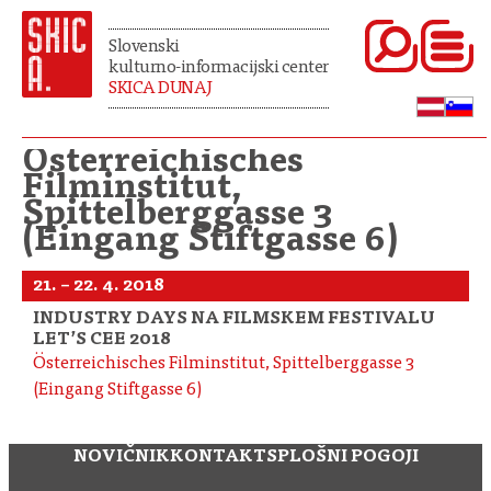
Slovenski
kulturno-informacijski center
SKICA DUNAJ
Österreichisches
Filminstitut,
Spittelberggasse 3
(Eingang Stiftgasse 6)
21. – 22. 4. 2018
INDUSTRY DAYS NA FILMSKEM FESTIVALU
LET’S CEE 2018
Österreichisches Filminstitut, Spittelberggasse 3
(Eingang Stiftgasse 6)
NOVIČNIK
KONTAKT
SPLOŠNI POGOJI