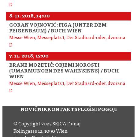
D
8. 11. 2018, 14:00
GORAN VOJNOVIĆ: FIGA (UNTER DEM
FEIGENBAUM) / BUCH WIEN
Messe Wien, Messeplatz 1, Der Stadnard-oder, dvorana
D
7. 11. 2018, 12:00
BRANE MOZETIČ: OBJEMI NOROSTI
(UMARMUNGEN DES WAHNSINNS) / BUCH
WIEN
Messe Wien, Messeplatz 1, Der Stadnard-oder, dvorana
D
NOVIČNIK
KONTAKT
SPLOŠNI POGOJI
© Copyright 2025 SKICA Dunaj
Kolingasse 12, 1090 Wien