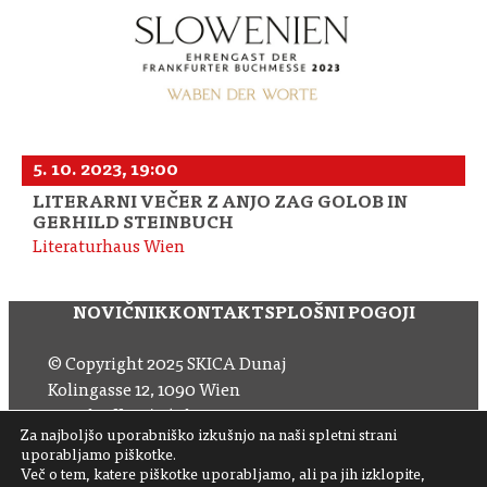
5. 10. 2023, 19:00
LITERARNI VEČER Z ANJO ZAG GOLOB IN
GERHILD STEINBUCH
Literaturhaus Wien
NOVIČNIK
KONTAKT
SPLOŠNI POGOJI
© Copyright 2025 SKICA Dunaj
Kolingasse 12, 1090 Wien
Email: office (at) skica.at
Za najboljšo uporabniško izkušnjo na naši spletni strani
Tel
+43 1 319 11 60 33
uporabljamo piškotke.
Več o tem, katere piškotke uporabljamo, ali pa jih izklopite,