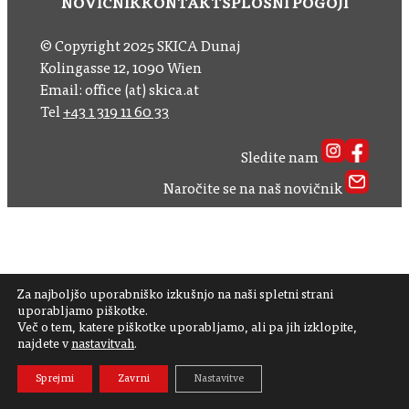
NOVIČNIK
KONTAKT
SPLOŠNI POGOJI
© Copyright 2025 SKICA Dunaj
Kolingasse 12, 1090 Wien
Email: office (at) skica.at
Tel
+43 1 319 11 60 33
Sledite nam
Naročite se na naš novičnik
Za najboljšo uporabniško izkušnjo na naši spletni strani
uporabljamo piškotke.
Več o tem, katere piškotke uporabljamo, ali pa jih izklopite,
najdete v
nastavitvah
.
Sprejmi
Zavrni
Nastavitve