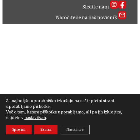
Sledite nam
Naročite se na naš novičnik
Za najboljšo uporabniško izkušnjo na naši spletni strani
uporabljamo piškotke.
Več o tem, katere piškotke uporabljamo, ali pa jih izklopite,
najdete v
nastavitvah
.
Sprejmi
Zavrni
Nastavitve