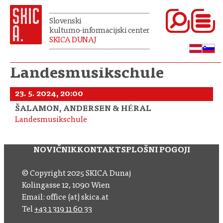
Slovenski
kulturno-informacijski center
SKICA DUNAJ
Landesmusikschule
23. 5. 2024, 20:00
ŠALAMON, ANDERSEN & HÉRAL
Landesmusikschule
NOVIČNIK
KONTAKT
SPLOŠNI POGOJI
© Copyright 2025 SKICA Dunaj
Kolingasse 12, 1090 Wien
Email: office (at) skica.at
Tel
+43 1 319 11 60 33