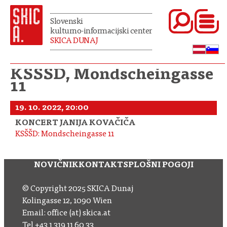
Slovenski
kulturno-informacijski center
SKICA DUNAJ
KSŠŠD, Mondscheingasse
11
19. 10. 2022, 20:00
KONCERT JANIJA KOVAČIČA
KSŠŠD: Mondscheingasse 11
NOVIČNIK
KONTAKT
SPLOŠNI POGOJI
© Copyright 2025 SKICA Dunaj
Kolingasse 12, 1090 Wien
Email: office (at) skica.at
Tel
+43 1 319 11 60 33