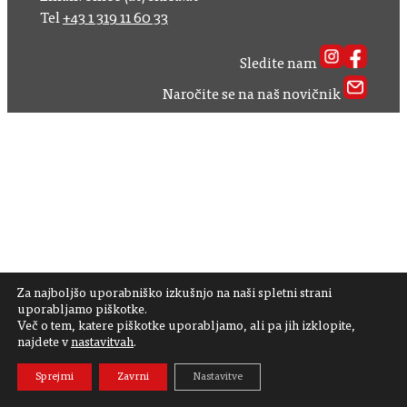
Tel
+43 1 319 11 60 33
Sledite nam
Naročite se na naš novičnik
Za najboljšo uporabniško izkušnjo na naši spletni strani
uporabljamo piškotke.
Več o tem, katere piškotke uporabljamo, ali pa jih izklopite,
najdete v
nastavitvah
.
Sprejmi
Zavrni
Nastavitve