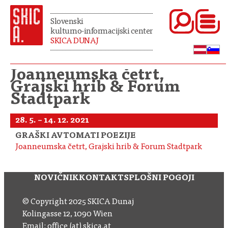
Slovenski
kulturno-informacijski center
SKICA DUNAJ
Joanneumska četrt,
Grajski hrib & Forum
Stadtpark
28. 5. – 14. 12. 2021
GRAŠKI AVTOMATI POEZIJE
Joanneumska četrt, Grajski hrib & Forum Stadtpark
NOVIČNIK
KONTAKT
SPLOŠNI POGOJI
© Copyright 2025 SKICA Dunaj
Kolingasse 12, 1090 Wien
Email: office (at) skica.at