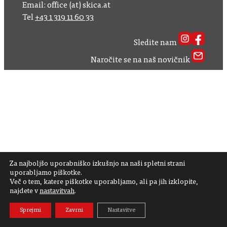
Email: office (at) skica.at
Tel
+43 1 319 11 60 33
Sledite nam
Naročite se na naš novičnik
Za najboljšo uporabniško izkušnjo na naši spletni strani
uporabljamo piškotke.
Več o tem, katere piškotke uporabljamo, ali pa jih izklopite,
najdete v
nastavitvah
.
Sprejmi
Zavrni
Nastavitve