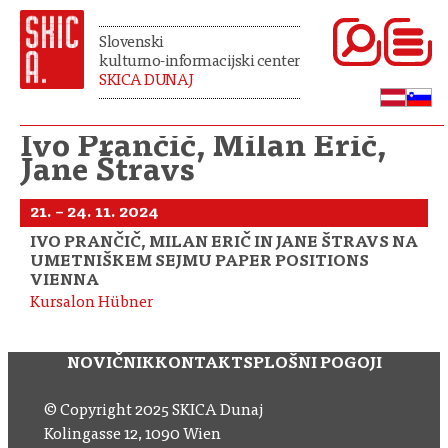
Slovenski
kulturno-informacijski center
SKICA DUNAJ
Ivo Prančič, Milan Erič,
Jane Štravs
21. – 24. 11. 2024
IVO PRANČIČ, MILAN ERIČ IN JANE ŠTRAVS NA
UMETNIŠKEM SEJMU PAPER POSITIONS
VIENNA
Kursalon Hübner
NOVIČNIK
KONTAKT
SPLOŠNI POGOJI
© Copyright 2025 SKICA Dunaj
Kolingasse 12, 1090 Wien