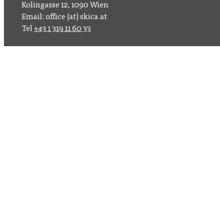
Kolingasse 12, 1090 Wien
Email: office (at) skica.at
Tel
+43 1 319 11 60 33