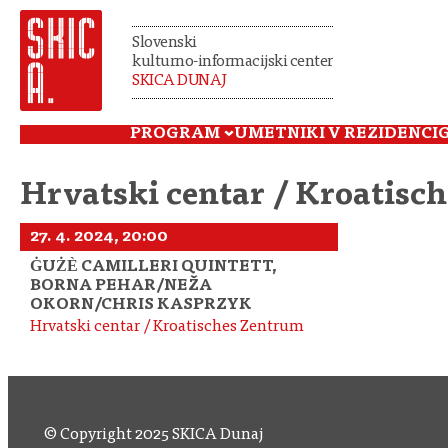
Slovenski
kulturno-informacijski center
SKICA DUNAJ
PROGRAM
UMETNIKI V REZIDENCI
Hrvatski centar / Kroatisc
27. 4. 2024, 20:00
ĠUŻÈ CAMILLERI QUINTETT,
BORNA PEHAR/NEŽA
OKORN/CHRIS KASPRZYK
Hrvatski centar / Kroatisches Zentrum
© Copyright 2025 SKICA Dunaj