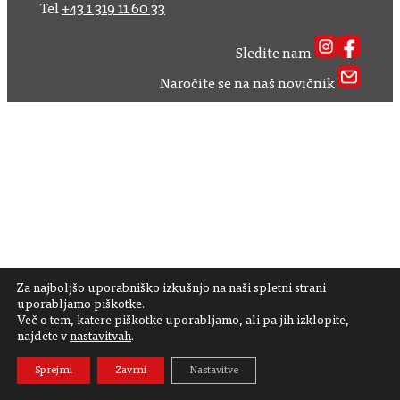
Tel
+43 1 319 11 60 33
Sledite nam
Naročite se na naš novičnik
Za najboljšo uporabniško izkušnjo na naši spletni strani
uporabljamo piškotke.
Več o tem, katere piškotke uporabljamo, ali pa jih izklopite,
najdete v
nastavitvah
.
Sprejmi
Zavrni
Nastavitve