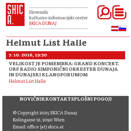
Slovenski
kulturno-informacijski center
SKICA DUNAJ
Helmut List Halle
7. 10. 2016, 19:30
VELIKOST JE POMEMBNA: GRAND KONCERT.
ORF RADIO SIMFONIČNI ORKESTER DUNAJA
IN DUNAJSKI KLANGFORUMOM
Helmut List Halle
NOVIČNIK
KONTAKT
SPLOŠNI POGOJI
© Copyright 2025 SKICA Dunaj
Kolingasse 12, 1090 Wien
Email: office (at) skica.at