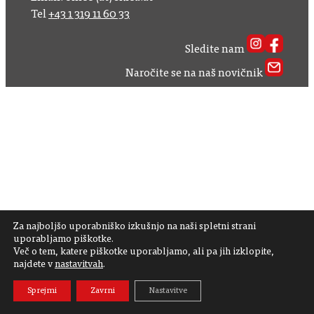
Tel
+43 1 319 11 60 33
Sledite nam
Naročite se na naš novičnik
Za najboljšo uporabniško izkušnjo na naši spletni strani
uporabljamo piškotke.
Več o tem, katere piškotke uporabljamo, ali pa jih izklopite,
najdete v
nastavitvah
.
Sprejmi
Zavrni
Nastavitve