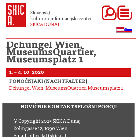
Slovenski
kulturno-informacijski center
SKICA DUNAJ
Dchungel Wien,
MuseumsQuartier,
Museumsplatz 1
1. – 4. 10. 2020
PONOČNJAKI (NACHTFALTER)
Dchungel Wien, MuseumsQuartier, Museumsplatz 1
NOVIČNIK
KONTAKT
SPLOŠNI POGOJI
© Copyright 2025 SKICA Dunaj
Kolingasse 12, 1090 Wien
Email: office (at) skica.at