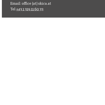
Email: office (at) skica.at
Tel
+43 1 319 11 60 33