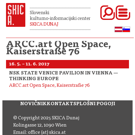
Slovenski
kulturno-informacijski center
SKICA DUNAJ
ARCC.art Open Space,
Kaiserstraße 76
16. 5. – 11. 6. 2017
NSK STATE VENICE PAVILION IN VIENNA —
THINKING EUROPE
ARCC.art Open Space, Kaiserstraße 76
NOVIČNIK
KONTAKT
SPLOŠNI POGOJI
© Copyright 2025 SKICA Dunaj
Kolingasse 12, 1090 Wien
Email: office (at) skica.at