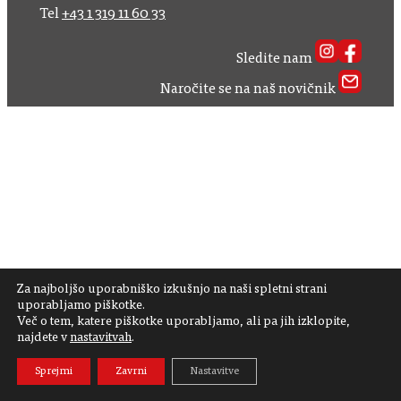
Tel
+43 1 319 11 60 33
Sledite nam
Naročite se na naš novičnik
Za najboljšo uporabniško izkušnjo na naši spletni strani
uporabljamo piškotke.
Več o tem, katere piškotke uporabljamo, ali pa jih izklopite,
najdete v
nastavitvah
.
Sprejmi
Zavrni
Nastavitve