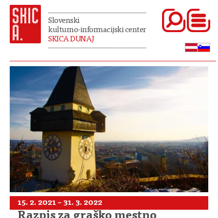
Slovenski
kulturno-informacijski center
SKICA DUNAJ
15. 2. 2021 – 31. 3. 2022
Razpis za graško mestno