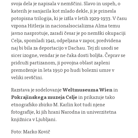
svoja dela je napisala v nemščini. Slavo in uspeh, o
katerih je sanjarila kot mlado dekle, ji je prinesla
potopisna trilogija, ki je izšla v letih 1929-1933. V času
vzpona Hitlerja in nacionalsocializma Alma temu
javno nasprotuje, zaradi česar je po nemški okupaciji
Celja, spomladi 1941, odpeljana v zapor, predvidena
naj bi bila za deportacijo v Dachau. Tej zli usodi se
sicer izogne, vendar je ne čaka dosti boljša. Čeprav se
pridruži partizanom, ji povojna oblast zapleni
premoženje in leta 1950 po hudi bolezni umre v
veliki revščini.
Razstava je sodelovanje
Weltmuseuma Wien
in
Pokrajinskega muzeja Celje
in prikazuje tako
etnografsko zbirko M. Karlin kot tudi njene
fotografije, ki jih hrani Narodna in univerzitetna
knjižnica v Ljubljani.
Foto: Marko Kovič