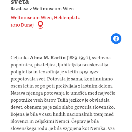
sveta
Razstava v Weltmuseum Wien
Weltmuseum Wien, Heldenplatz
1010 Dunaj
Share on Fa
Celjanka
Alma M. Karlin
(1889-1950), svetovna
popotnica, pisateljica, ljubiteljska raziskovalka,
poliglotka in teozofinja je v letih 1919-1927
prepotovala svet. Potovala je sama, kontinuirano
osem let in se po poti preživljala z lastnim delom.
Narava njenega potovanja jo umešča med največje
popotnike vseh časov. Tujih jezikov je obvladala
devet, obenem pa je zelo slabo govorila slovensko.
Rojena je bila v času hudih nacionalnih trenj med
Slovenci in celjskimi Nemci. Čeprav je bila
slovenskega rodu, je bila vzgojena kot Nemka. Vsa