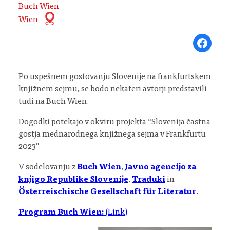
Buch Wien
Wien
Share on Fa
Po uspešnem gostovanju Slovenije na frankfurtskem
knjižnem sejmu, se bodo nekateri avtorji predstavili
tudi na Buch Wien.
Dogodki potekajo v okviru projekta “Slovenija častna
gostja mednarodnega knjižnega sejma v Frankfurtu
2023”
V sodelovanju z
Buch Wien
,
Javno agencijo za
knjigo Republike Slovenije
,
Traduki
in
Österreischische Gesellschaft für Literatur
.
Program Buch Wien:
(Link)