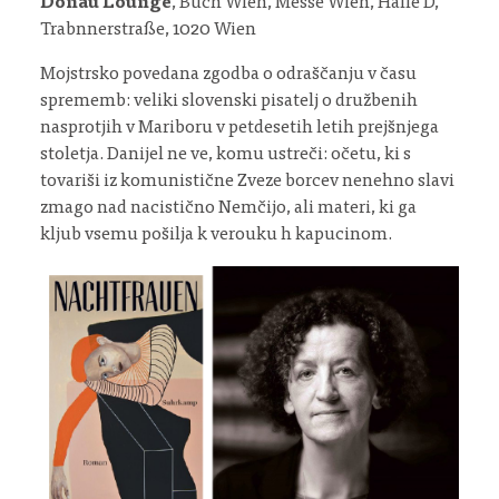
Donau Lounge
, Buch Wien, Messe Wien, Halle D,
Trabnnerstraße, 1020 Wien
Mojstrsko povedana zgodba o odraščanju v času
sprememb: veliki slovenski pisatelj o družbenih
nasprotjih v Mariboru v petdesetih letih prejšnjega
stoletja. Danijel ne ve, komu ustreči: očetu, ki s
tovariši iz komunistične Zveze borcev nenehno slavi
zmago nad nacistično Nemčijo, ali materi, ki ga
kljub vsemu pošilja k verouku h kapucinom.