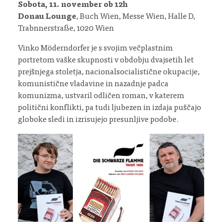
Sobota, 11. november ob 12h
Donau Lounge
, Buch Wien, Messe Wien, Halle D,
Trabnnerstraße, 1020 Wien
Vinko Möderndorfer je s svojim večplastnim
portretom vaške skupnosti v obdobju dvajsetih let
prejšnjega stoletja, nacionalsocialistične okupacije,
komunistične vladavine in nazadnje padca
komunizma, ustvaril odličen roman, v katerem
politični konflikti, pa tudi ljubezen in izdaja puščajo
globoke sledi in izrisujejo presunljive podobe.