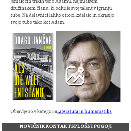
jemajočih trikih ter o Adamu, najmlajšem
družinskem članu, ki odkrije svoj talent v igranju
tube. Na delavnici lahko otroci izdelajo in okrasijo
svojo tubo tako kot Adam.
Objavljeno v kategoriji
Literatura in humanistika
NOVIČNIK
KONTAKT
SPLOŠNI POGOJI