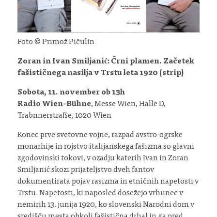
Foto © Primož Pičulin
Zoran in Ivan Smiljanić: Črni plamen. Začetek
fašističnega nasilja v Trstu leta 1920 (strip)
Sobota, 11. november ob 13h
Radio Wien-Bühne
, Messe Wien, Halle D,
Trabnnerstraße, 1020 Wien
Konec prve svetovne vojne, razpad avstro-ogrske
monarhije in rojstvo italijanskega fašizma so glavni
zgodovinski tokovi, v ozadju katerih Ivan in Zoran
Smiljanić skozi prijateljstvo dveh fantov
dokumentirata pojav rasizma in etničnih napetosti v
Trstu. Napetosti, ki naposled dosežejo vrhunec v
nemirih 13. junija 1920, ko slovenski Narodni dom v
središču mesta obkoli fašistična drhal in ga pred