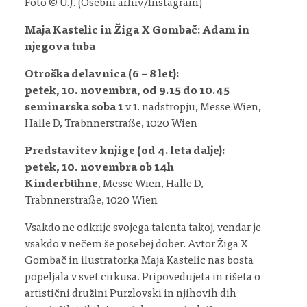
Foto © U.J. (Osebni arhiv/Instagram)
Maja Kastelic in Žiga X Gombač: Adam in
njegova tuba
Otroška delavnica (6 – 8 let):
petek, 10. novembra, od 9.15 do 10.45
seminarska soba 1
v 1. nadstropju, Messe Wien,
Halle D, Trabnnerstraße, 1020 Wien
Predstavitev knjige (od 4. leta dalje):
petek, 10. novembra ob 14h
Kinderbühne
, Messe Wien, Halle D,
Trabnnerstraße, 1020 Wien
Vsakdo ne odkrije svojega talenta takoj, vendar je
vsakdo v nečem še posebej dober. Avtor Žiga X
Gombač in ilustratorka Maja Kastelic nas bosta
popeljala v svet cirkusa. Pripovedujeta in rišeta o
artistični družini Purzlovski in njihovih dih