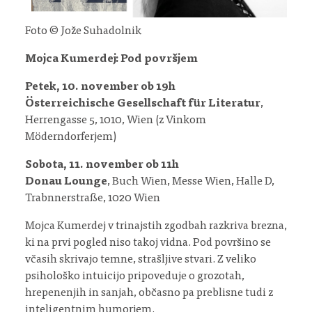
Foto © Jože Suhadolnik
Mojca Kumerdej: Pod površjem
Petek, 10. november ob 19h
Österreichische Gesellschaft für Literatur
,
Herrengasse 5, 1010, Wien (z Vinkom
Möderndorferjem)
Sobota, 11. november ob 11h
Donau Lounge
, Buch Wien, Messe Wien, Halle D,
Trabnnerstraße, 1020 Wien
Mojca Kumerdej v trinajstih zgodbah razkriva brezna,
ki na prvi pogled niso takoj vidna. Pod površino se
včasih skrivajo temne, strašljive stvari. Z veliko
psihološko intuicijo pripoveduje o grozotah,
hrepenenjih in sanjah, občasno pa preblisne tudi z
inteligentnim humorjem.