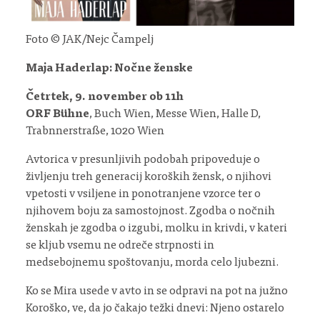
Foto © JAK/Nejc Čampelj
Maja Haderlap: Nočne ženske
Četrtek, 9. november ob 11h
ORF Bühne
, Buch Wien, Messe Wien, Halle D,
Trabnnerstraße, 1020 Wien
Avtorica v presunljivih podobah pripoveduje o
življenju treh generacij koroških žensk, o njihovi
vpetosti v vsiljene in ponotranjene vzorce ter o
njihovem boju za samostojnost. Zgodba o nočnih
ženskah je zgodba o izgubi, molku in krivdi, v kateri
se kljub vsemu ne odreče strpnosti in
medsebojnemu spoštovanju, morda celo ljubezni.
Ko se Mira usede v avto in se odpravi na pot na južno
Koroško, ve, da jo čakajo težki dnevi: Njeno ostarelo