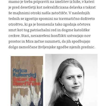
mamo je treba pripraviti na izselitev iz hiše, v kateri
je pred desetletji kot nekvalificirana delavka s takrat
še majhnimi otroki našla zatočišče. V naslednjih
tednih se zgostijo spomini na travmatično doživeto
otroštvo, ki ga je bremenila tako zgodnja očetova
smrt kot tog patriarhalni red in dogme katoliške
cerkve. Stari, nerazrešeni konflikti ustvarjajo nov
prostor in Mira začne razumeti, da jih spodbujajo
dolgo zamolčane življenjske zgodbe njenih prednic.