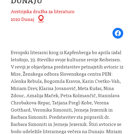
DUNAJU
Avstrijska družba za literaturo
1010 Dunaj
Share on Fa
Evropski literarni krog iz Kapfenberga bo aprila izdal
letošnjo, 33. številko svoje kulturne revije Reibeisen.
V reviji je objavljena predstavitev petnajstih avtoric iz
Mire, Ženskega odbora Slovenskega centra PEN:
Alenka Rebula, Bogomila Kravos, Karin Cvetko-Vah,
Miriam Drev, Klarisa Jovanovič, Meta Kušar, Nina
Zdouc, Amalija Maček, Petra Kolmančič, Stanislava
Chrobakova-Repar, Tatjana Pregl-Kobe, Verena
Gotthard, Veronika Simoniti, Jerneja Jezernik in
Barbara Simoniti. Predstavitev sta pripravili dr.
Barbara Simoniti in Jerneja Jezernik. Štiri avtorice se
bodo udeležile literarnega večera na Dunaju: Miriam