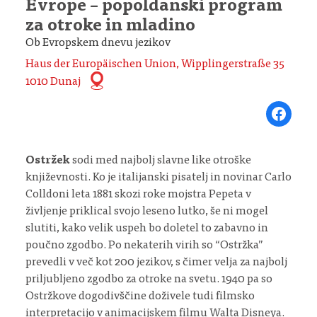
Evrope – popoldanski program
za otroke in mladino
Ob Evropskem dnevu jezikov
Haus der Europäischen Union, Wipplingerstraße 35
1010 Dunaj
Share on Fa
Ostržek
sodi med najbolj slavne like otroške
književnosti. Ko je italijanski pisatelj in novinar Carlo
Colldoni leta 1881 skozi roke mojstra Pepeta v
življenje priklical svojo leseno lutko, še ni mogel
slutiti, kako velik uspeh bo doletel to zabavno in
poučno zgodbo. Po nekaterih virih so “Ostržka”
prevedli v več kot 200 jezikov, s čimer velja za najbolj
priljubljeno zgodbo za otroke na svetu. 1940 pa so
Ostržkove dogodivščine doživele tudi filmsko
interpretacijo v animacijskem filmu Walta Disneya.