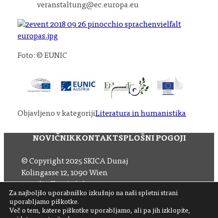
veranstaltung@ec.europa.eu
Foto: © EUNIC
Objavljeno v kategoriji
Literatura in humanistika
NOVIČNIK
KONTAKT
SPLOŠNI POGOJI
© Copyright 2025 SKICA Dunaj
Kolingasse 12, 1090 Wien
Email: office (at) skica.at
Za najboljšo uporabniško izkušnjo na naši spletni strani
Tel
+43 1 319 11 60 33
uporabljamo piškotke.
Več o tem, katere piškotke uporabljamo, ali pa jih izklopite,