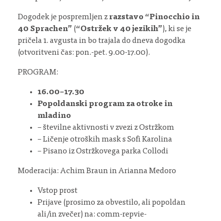
Dogodek je pospremljen z
razstavo “Pinocchio in
40 Sprachen”
(
“Ostržek v 40 jezikih”
), ki se je
pričela 1. avgusta in bo trajala do dneva dogodka
(otvoritveni čas: pon.-pet. 9.00-17.00).
PROGRAM:
16.00–17.30
Popoldanski program za otroke in
mladino
– številne aktivnosti v zvezi z Ostržkom
– Ličenje otroških mask s Sofi Karolina
– Pisano iz Ostržkovega parka Collodi
Moderacija: Achim Braun in Arianna Medoro
Vstop prost
Prijave (prosimo za obvestilo, ali popoldan
ali/in zvečer) na: comm-repvie-