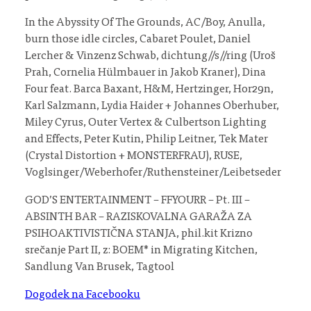
In the Abyssity Of The Grounds, AC/Boy, Anulla,
burn those idle circles, Cabaret Poulet, Daniel
Lercher & Vinzenz Schwab, dichtung//s//ring (Uroš
Prah, Cornelia Hülmbauer in Jakob Kraner), Dina
Four feat. Barca Baxant, H&M, Hertzinger, Hor29n,
Karl Salzmann, Lydia Haider + Johannes Oberhuber,
Miley Cyrus, Outer Vertex & Culbertson Lighting
and Effects, Peter Kutin, Philip Leitner, Tek Mater
(Crystal Distortion + MONSTERFRAU), RUSE,
Voglsinger/Weberhofer/Ruthensteiner/Leibetseder
GOD’S ENTERTAINMENT – FFYOURR – Pt. III –
ABSINTH BAR – RAZISKOVALNA GARAŽA ZA
PSIHOAKTIVISTIČNA STANJA, phil.kit Krizno
srečanje Part II, z: BOEM* in Migrating Kitchen,
Sandlung Van Brusek, Tagtool
Dogodek na Facebooku