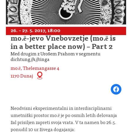
26. – 27. 5. 2017, 18:00
mo.ë-jevo Vnebovzetje (mo.ë is
in a better place now) – Part 2
Med drugim z Urošem Prahom v segmentu
dichtung//s//ringa
mo.ë, Thelemangasse 4
1170 Dunaj
Share on Fa
Neodvisni eksperimentalni in interdisciplinarni
umetniški prostor mo.ë je po osmih letih delovanja
žal prisiljen zapreti svoja vrata. V ta namen bo 26.5.
ponudil 10 ur živega dogajanja: