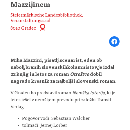
Mazzijinem
Steiermärkische Landesbibliothek,
Veranstaltungssaal
8010 Gradec
Share on Fa
Miha Mazzini, pisatlj,scenarist, eden ob
nabolj,branih slovenskihkolumnistov,je izdal
22 knjig in letos za roman
Otroštvo
dobil
nagrado kresnik za najboljši slovenski roman.
V Gradcu bo predstavilroman
Nemška loterija
, ki je
letos izšel v nemškem prevodu pri založbi Transit
Verlag.
Pogovor vodi: Sebastian Walcher
tolmači: Jernej Lorber