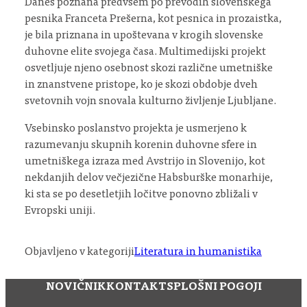
Danes poznana predvsem po prevodih slovenskega
pesnika Franceta Prešerna, kot pesnica in prozaistka,
je bila priznana in upoštevana v krogih slovenske
duhovne elite svojega časa. Multimedijski projekt
osvetljuje njeno osebnost skozi različne umetniške
in znanstvene pristope, ko je skozi obdobje dveh
svetovnih vojn snovala kulturno življenje Ljubljane.
Vsebinsko poslanstvo projekta je usmerjeno k
razumevanju skupnih korenin duhovne sfere in
umetniškega izraza med Avstrijo in Slovenijo, kot
nekdanjih delov večjezične Habsburške monarhije,
ki sta se po desetletjih ločitve ponovno zbližali v
Evropski uniji.
Objavljeno v kategoriji
Literatura in humanistika
NOVIČNIK
KONTAKT
SPLOŠNI POGOJI