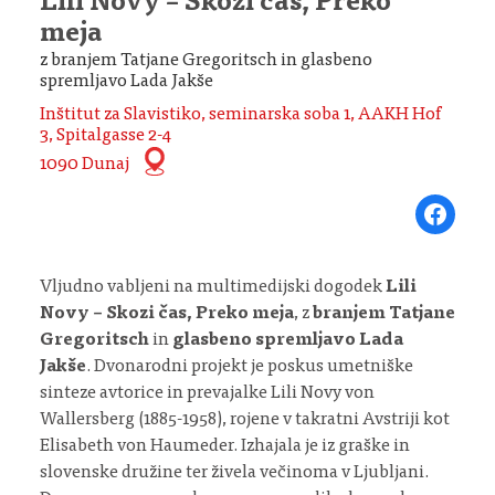
Lili Novy – Skozi čas, Preko
meja
z branjem Tatjane Gregoritsch in glasbeno
spremljavo Lada Jakše
Inštitut za Slavistiko, seminarska soba 1, AAKH Hof
3, Spitalgasse 2-4
1090 Dunaj
Share on Fa
Vljudno vabljeni na multimedijski dogodek
Lili
Novy – Skozi čas, Preko meja
, z
branjem Tatjane
Gregoritsch
in
glasbeno spremljavo Lada
Jakše
. Dvonarodni projekt je poskus umetniške
sinteze avtorice in prevajalke Lili Novy von
Wallersberg (1885-1958), rojene v takratni Avstriji kot
Elisabeth von Haumeder. Izhajala je iz graške in
slovenske družine ter živela večinoma v Ljubljani.