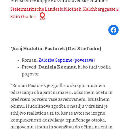
Predstavitev knjige v okviru slovenske čitalnice
Steiermärkische Landesbibliothek, Kalchberggasse 2
8010 Gradec
Share on Fa
*
Jurij Hudolin: Pastorek (Der Stiefsohn)
Roman,
Založba Septime (povezava)
Prevod:
Daniela Kocmut
, ki bo tudi vodila
pogovor
“Roman Pastorek je zgodba o skrajno mučnem
odraščanju ob apatični materi, odsotnem očetu in
predvsem povsem vase zaverovanem, brutalnem
očimu. Hudolinova zgodba o nasilju v družini je
srhljivo realistična za to, ker se avtor ne izogne
kompleksnosti doživljanja trpinčenega otroka,
njegovemu strahu in sovraštvu do očima na eni in