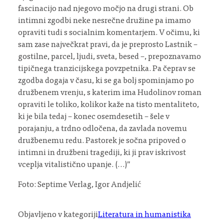
fascinacijo nad njegovo močjo na drugi strani. Ob
intimni zgodbi neke nesrečne družine pa imamo
opraviti tudi s socialnim komentarjem. V očimu, ki
sam zase največkrat pravi, da je preprosto Lastnik –
gostilne, parcel, ljudi, sveta, besed –, prepoznavamo
tipičnega tranzicijskega povzpetnika. Pa čeprav se
zgodba dogaja v času, ki se ga bolj spominjamo po
družbenem vrenju, s katerim ima Hudolinov roman
opraviti le toliko, kolikor kaže na tisto mentaliteto,
ki je bila tedaj – konec osemdesetih – šele v
porajanju, a trdno odločena, da zavlada novemu
družbenemu redu. Pastorek je sočna pripoved o
intimni in družbeni tragediji, ki ji prav iskrivost
vceplja vitalistično upanje. (…)”
Foto: Septime Verlag, Igor Andjelić
Objavljeno v kategoriji
Literatura in humanistika