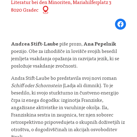
Literatur bei den Minoriten, Mariahilferplatz 3
8020 Gradec
Share on Fa
Andrea Stift-Laube
piše prozo,
Ana Pepelnik
poezijo. Obe za izhodišče in lovišče svojih besedil
jemljeta vsakdanja opažanja in razvijata jezik, ki se
posložuje vsakdanje zvočnosti.
Andra Stift-Laube bo predstavila svoj novi roman
Schiff oder Schornstein
(Ladja ali dimnik). To je
besedilo, ki svojo sturkturno in čustveno energijo
črpa iz enega dogodka: izginotja Franziske,
angažirane aktivistke in varuhinje okolja. Ila,
Franziskina sestra in zaupnica, ter njen soborec
retrospektivno pripovedujeta o skupnih doživetjih iz
otroštva, o dogodivščinah in akcijah osvoboditev