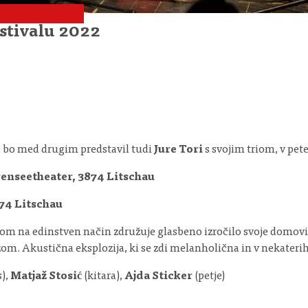
stivalu 2022
 bo med drugim predstavil tudi
Jure Tori
s svojim triom, v pet
rrenseetheater, 3874 Litschau
874 Litschau
triom na edinstven način združuje glasbeno izročilo svoje domovi
zom. Akustična eksplozija, ki se zdi melanholična in v nekaterih
),
Matjaž Stosić
(kitara),
Ajda Sticker
(petje)