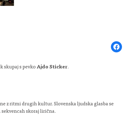
Share on Face
ek skupaj s pevko
Ajdo Sticker
.
ne z ritmi drugih kultur. Slovenska ljudska glasba se
 sekvencah skoraj lirična.