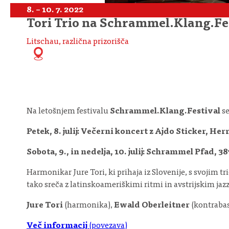
8. – 10. 7. 2022
Tori Trio na Schrammel.Klang.Fe
Litschau, različna prizorišča
Na letošnjem festivalu
Schrammel.Klang.Festival
se
Petek, 8. julij: Večerni koncert z Ajdo Sticker, He
Sobota, 9., in nedelja, 10. julij: Schrammel Pfad, 3
Harmonikar Jure Tori, ki prihaja iz Slovenije, s svojim 
tako sreča z latinskoameriškimi ritmi in avstrijskim jaz
Jure Tori
(harmonika),
Ewald Oberleitner
(kontrabas
Več informacij
(povezava)