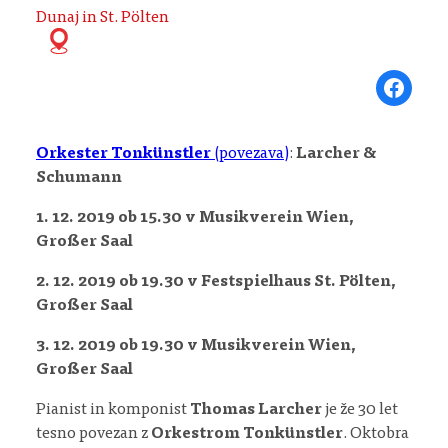
Dunaj in St. Pölten
Share on Fa
Orkester Tonkünstler
(povezava)
:
Larcher &
Schumann
1. 12. 2019 ob 15.30 v Musikverein Wien,
Großer Saal
2. 12. 2019 ob 19.30 v Festspielhaus St. Pölten,
Großer Saal
3. 12. 2019 ob 19.30 v Musikverein Wien,
Großer Saal
Pianist in komponist
Thomas Larcher
je že 30 let
tesno povezan z
Orkestrom Tonkünstler
. Oktobra