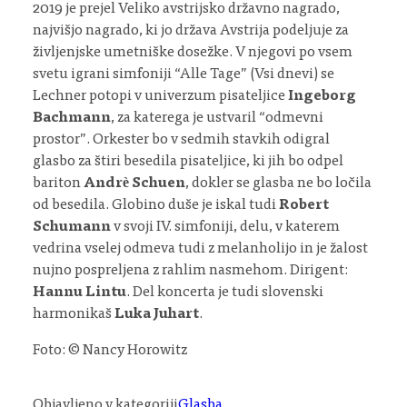
2019 je prejel Veliko avstrijsko državno nagrado,
najvišjo nagrado, ki jo država Avstrija podeljuje za
življenjske umetniške dosežke. V njegovi po vsem
svetu igrani simfoniji “Alle Tage” (Vsi dnevi) se
Lechner potopi v univerzum pisateljice
Ingeborg
Bachmann
, za katerega je ustvaril “odmevni
prostor”. Orkester bo v sedmih stavkih odigral
glasbo za štiri besedila pisateljice, ki jih bo odpel
bariton
Andrè Schuen
, dokler se glasba ne bo ločila
od besedila. Globino duše je iskal tudi
Robert
Schumann
v svoji IV. simfoniji, delu, v katerem
vedrina vselej odmeva tudi z melanholijo in je žalost
nujno pospreljena z rahlim nasmehom. Dirigent:
Hannu Lintu
. Del koncerta je tudi slovenski
harmonikaš
Luka Juhart
.
Foto: © Nancy Horowitz
Objavljeno v kategoriji
Glasba