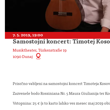
7. 5. 2019, 19:00
Samostojni koncert: Timotej Kos
Musiktheater, Türkenstraße 19
1090 Dunaj
Prisrčno vabljeni na samostojni koncert Timoteja Kosovi
Zazvenele bodo Rossiniana Nr. 5 Maura Giulianija ter Ko
Vstopnina: 25 € (s to karto lahko ves mesec maj 2019 ob