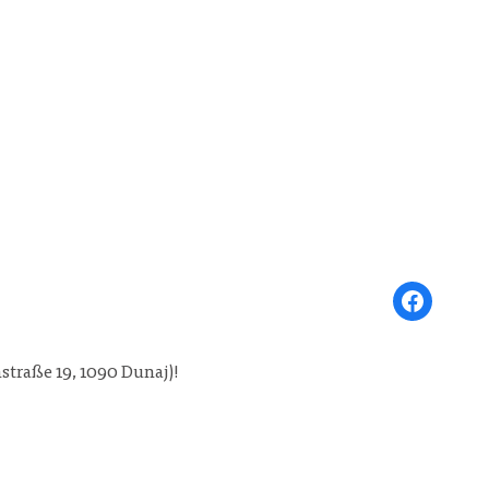
Share on Face
nstraße 19, 1090 Dunaj)!