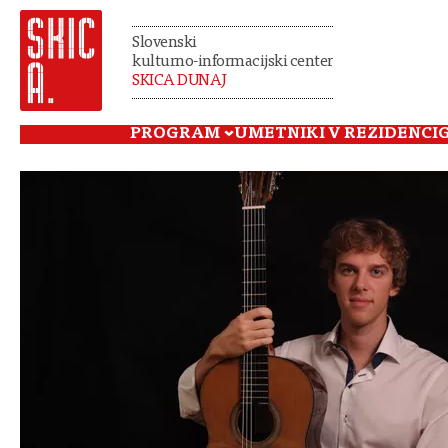
Slovenski
kulturno-informacijski center
SKICA DUNAJ
PROGRAM
UMETNIKI V REZIDENCI