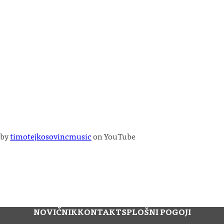
by
timotejkosovincmusic
on YouTube
NOVIČNIK
KONTAKT
SPLOŠNI POGOJI