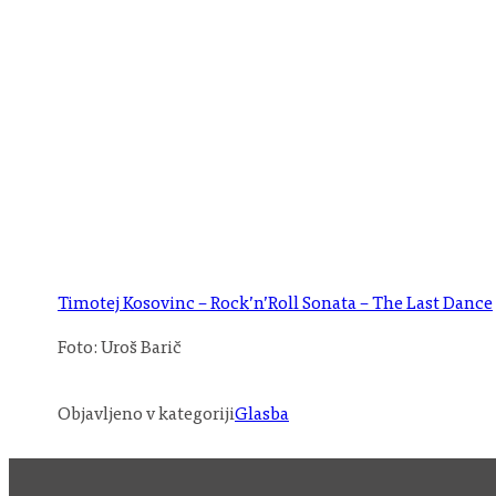
Timotej Kosovinc – Rock’n’Roll Sonata – The Last Dance
Foto: Uroš Barič
Objavljeno v kategoriji
Glasba