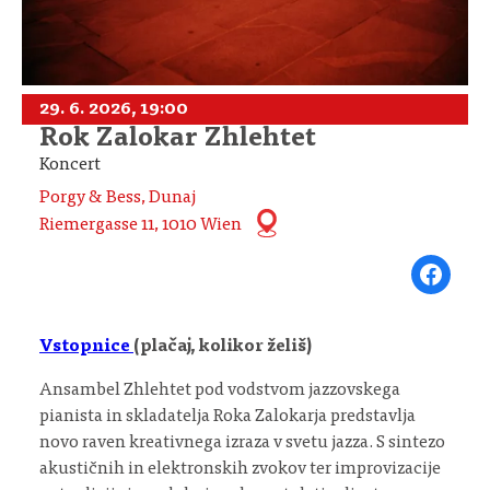
29. 6. 2026, 19:00
Rok Zalokar Zhlehtet
Koncert
Porgy & Bess, Dunaj
Riemergasse 11, 1010 Wien
Share on Fa
Vstopnice
(plačaj, kolikor želiš)
Ansambel Zhlehtet pod vodstvom jazzovskega
pianista in skladatelja Roka Zalokarja predstavlja
novo raven kreativnega izraza v svetu jazza. S sintezo
akustičnih in elektronskih zvokov ter improvizacije